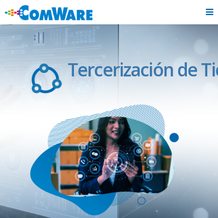
T
e
r
c
e
r
i
z
a
c
i
ó
n
d
e
T
i